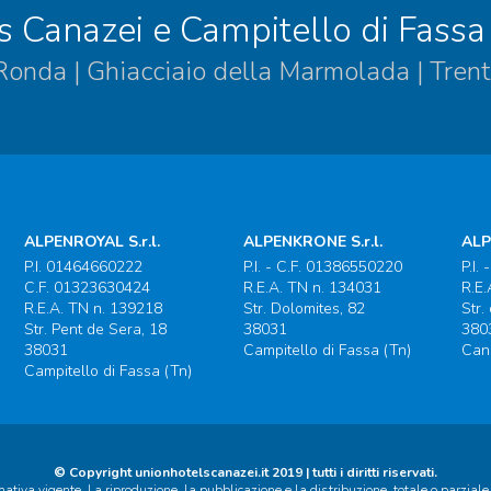
s Canazei e Campitello di Fassa
 Ronda | Ghiacciaio della Marmolada | Trent
ALPENROYAL S.r.l.
ALPENKRONE S.r.l.
ALP
P.I. 01464660222
P.I. - C.F. 01386550220
P.I.
C.F. 01323630424
R.E.A. TN n. 134031
R.E.
R.E.A. TN n. 139218
Str. Dolomites, 82
Str.
Str. Pent de Sera, 18
38031
380
38031
Campitello di Fassa (Tn)
Cana
Campitello di Fassa (Tn)
© Copyright unionhotelscanazei.it 2019 | tutti i diritti riservati.
mativa vigente. La riproduzione, la pubblicazione e la distribuzione, totale o parziale, 