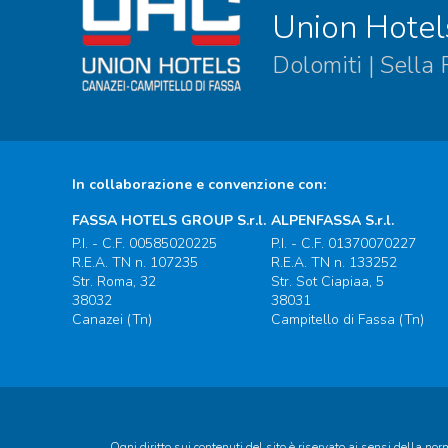
Union Hotel
Dolomiti | Sella
In collaborazione e convenzione con:
FASSA HOTELS GROUP S.r.l.
ALPENFASSA S.r.l.
P.I. - C.F. 00585020225
P.I. - C.F. 01370070227
R.E.A. TN n. 107235
R.E.A. TN n. 133252
Str. Roma, 32
Str. Sot Ciapiaa, 5
38032
38031
Canazei (Tn)
Campitello di Fassa (Tn)
Ogni diritto sui contenuti del sito è riservato ai sensi della nor