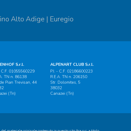
ino Alto Adige | Euregio
ENHOF S.r.l.
ALPENART CLUB S.r.l.
 - C.F. 01055560229
P.I. - C.F. 02186600223
A. TN n. 86138
R.E.A. TN n. 206150
 de Pian Trevisan, 44
Str. Dolomites, 5
32
38032
zei (Tn)
Canazei (Tn)
del materiale originale contenuto in questo sito (tra cui, a titolo