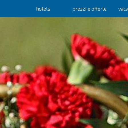
hotels
prezzi e offerte
vac