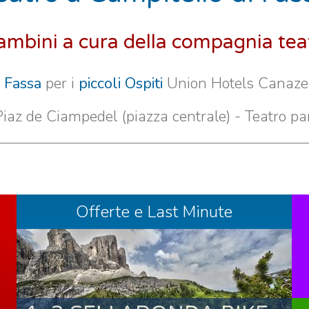
ambini a cura della compagnia teat
i Fassa
per i
piccoli Ospiti
Union Hotels Canazei
Piaz de Ciampedel (piazza centrale) - Teatro pa
Offerte e Last Minute