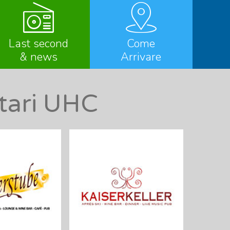
Last second
Come
& news
Arrivare
ntari UHC