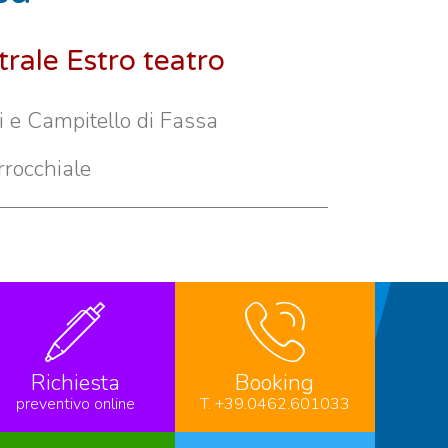
rale Estro teatro
 e Campitello di Fassa
rrocchiale
Richiesta
Booking
preventivo online
T. +39.0462.601033