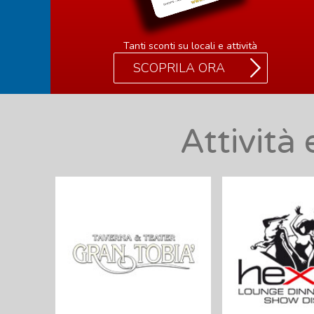
Tanti sconti su locali e attività
SCOPRILA ORA
Attività