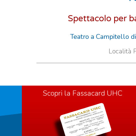
Spettacolo per b
Teatro a Campitello d
Località 
Scopri la Fassacard UHC