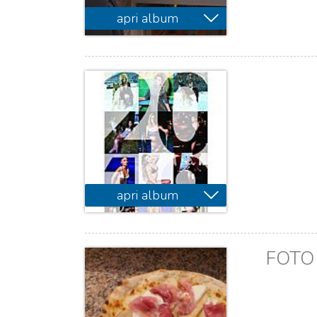
apri album
apri album
FOTO