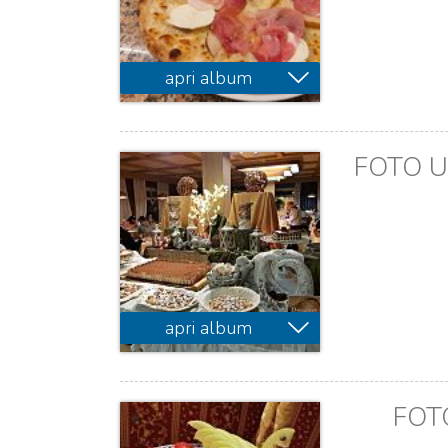
apri album
FOTO U
apri album
FOT