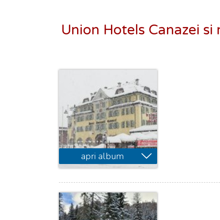
Union Hotels Canazei si r
apri album