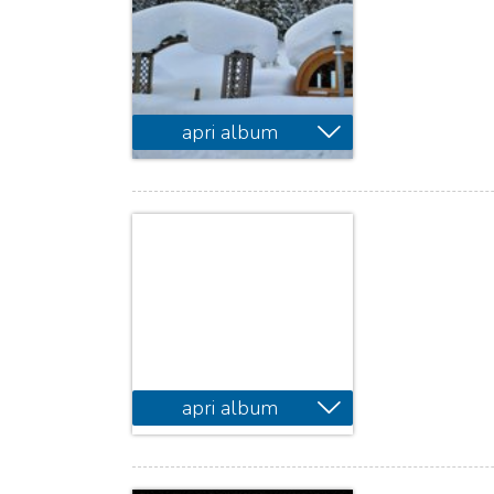
apri album
apri album