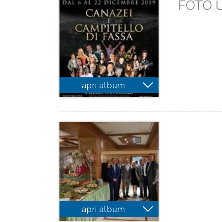
FOTO 
apri album
apri album