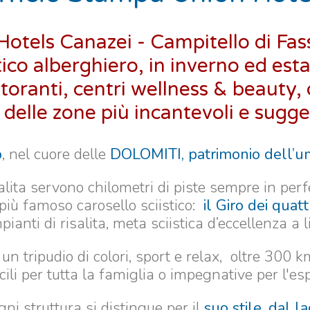
Hotels Canazei - Campitello di Fas
tico alberghiero, in inverno ed esta
istoranti, centri wellness & beauty,
 delle zone più incantevoli e sugge
o
, nel cuore delle
DOLOMITI, patrimonio dell’u
lita servono chilometri di piste sempre in perf
l più famoso carosello sciistico:
il Giro dei quat
ianti di risalita, meta sciistica d’eccellenza a l
n tripudio di colori, sport e relax, oltre 300 k
ili per tutta la famiglia o impegnative per l'es
ni struttura si distingue per il
suo stile, dal la