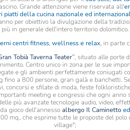
fascino. Grande attenzione viene riservata all'
e
ri piatti della cucina nazionale ed internaziona
hanno per obiettivo la divulgazione della tradizi
più in generale dell'intero territorio dolomitico.
rni centri fitness, wellness e relax,
in parte c
Gran Tobià Taverna Teater”
, situato alle porte
ttenimento. Centro unico in zona per le sue impo
egate e gli ambienti perfettamente coniugati con l
ng fino a 800 persone, gran galà e banchetti. Se
vi, concorsi e sfilate di moda, feste folkloristic
a importanti meeting e congressi che ogni anno s
lle più avanzate tecnologie audio, video, effetti 
e da gioco dell'annesso
albergo Il Caminetto
ed
00 mq., che esprime tutte le proposte del polo
village";