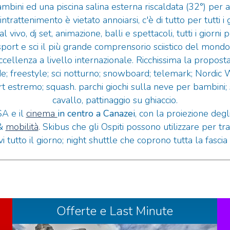
bambini ed una piscina salina esterna riscaldata (32°) pe
enimento è vietato annoiarsi, c'è di tutto per tutti i gust
vivo, dj set, animazione, balli e spettacoli, tutti i giorni 
 e sci il più grande comprensorio sciistico del mondo c
eccellenza a livello internazionale. Ricchissima la proposta 
ride; freestyle; sci notturno; snowboard; telemark; Nordic 
t estremo; squash. parchi giochi sulla neve per bambini; s
cavallo, pattinaggio su ghiaccio.
 e il
cinema
in centro a Canazei
, con la proiezione degli
 &
mobilità
.
Skibus che gli Ospiti possono utilizzare per tra
i tutto il giorno; night shuttle che coprono tutta la fasci
Offerte e Last Minute