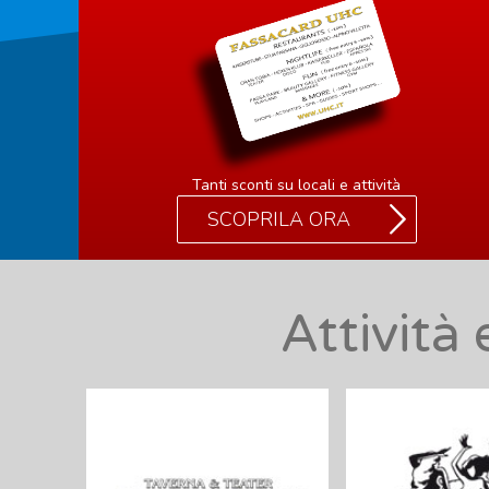
Tanti sconti su locali e attività
SCOPRILA ORA
Attività