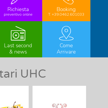
Richiesta
Booking
preventivo online
T. +39.0462.601033
Last second
Come
& news
Arrivare
ntari UHC