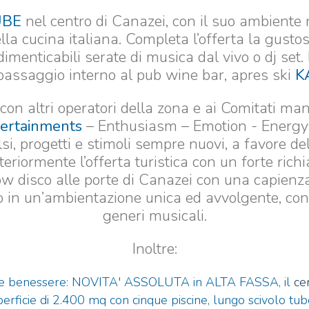
UBE
nel centro di Canazei, con il suo ambiente r
lla cucina italiana. Completa l’offerta la gusto
dimenticabili serate di musica dal vivo o dj set. 
passaggio interno al pub wine bar, apres ski
K
on altri operatori della zona e ai Comitati mani
tertainments
– Enthusiasm – Emotion - Energy 
i, progetti e stimoli sempre nuovi, a favore del
teriormente l’offerta turistica con un forte rich
isco alle porte di Canazei con una capienza d
o in un’ambientazione unica ed avvolgente, con 
generi musicali.
Inoltre:
 benessere: NOVITA' ASSOLUTA in ALTA FASSA, il
ce
erficie di 2.400 mq con cinque piscine, lungo scivolo tub