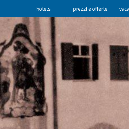
hotels
prezzi e offerte
vac