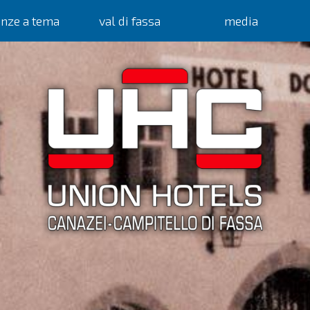
anze a tema
val di fassa
media