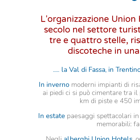
L'organizzazione Union 
secolo nel settore turis
tre e quattro stelle, r
discoteche in una
..... la Val di Fassa, in Trentin
In inverno
moderni impianti di risa
ai piedi ci si può cimentare tra i
km di piste e 450 imp
In estate
paesaggi spettacolari in u
memorabili: fac
Negli
alberghi Union Hotels,
og