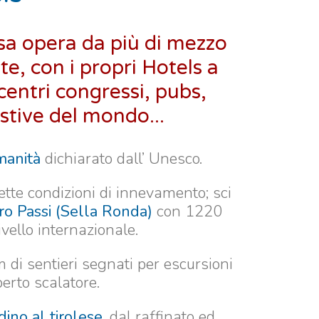
sa opera da più di mezzo
te, con i propri Hotels a
 centri congressi, pubs,
stive del mondo...
manità
dichiarato dall’ Unesco.
ette condizioni di innevamento; sci
tro Passi (Sella Ronda)
con 1220
ivello internazionale.
m di sentieri segnati per escursioni
perto scalatore.
dino al tirolese,
dal raffinato ed