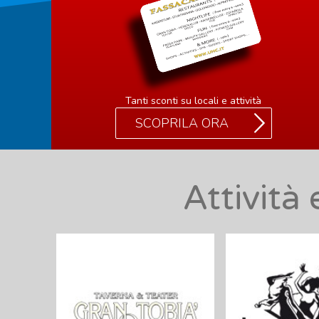
Tanti sconti su locali e attività
SCOPRILA ORA
Attività