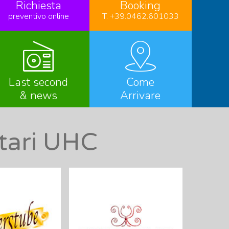
Richiesta
Booking
preventivo online
T. +39.0462.601033
Last second
Come
& news
Arrivare
ntari UHC