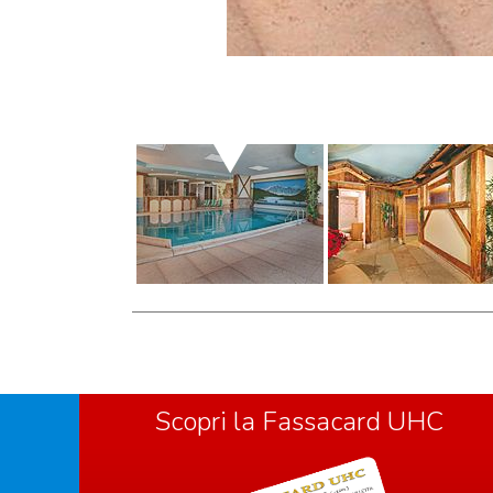
Scopri la Fassacard UHC