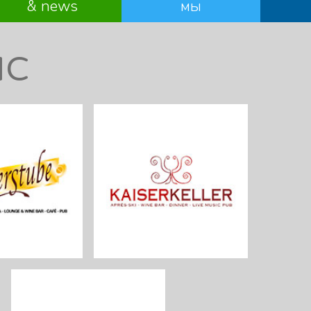
& news
мы
HC