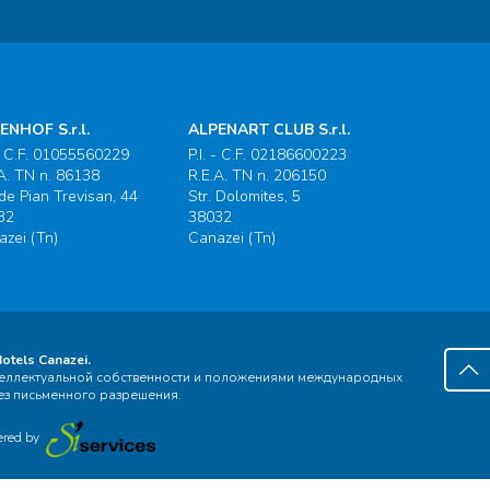
ENHOF S.r.l.
ALPENART CLUB S.r.l.
 - C.F. 01055560229
P.I. - C.F. 02186600223
A. TN n. 86138
R.E.A. TN n. 206150
 de Pian Trevisan, 44
Str. Dolomites, 5
32
38032
zei (Tn)
Canazei (Tn)
tels Canazei.
нтеллектуальной собственности и положениями международных
ез письменного разрешения.
ered by