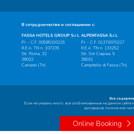
В сотрудничестве и соглашении с:
FASSA HOTELS GROUP S.r.l.
ALPENFASSA S.r.l.
P.I. - C.F. 00585020225
P.I. - C.F. 01370070227
R.E.A. TN n. 107235
R.E.A. TN n. 133252
Str. Roma, 32
Str. Sot Ciapiaa, 5
38032
38031
Canazei (Tn)
Campitello di Fassa (Tn)
Все содержим
Если не указано иного, все опубликованные на данном сайт
договоров; полное или час
P.Iva 00585020225 |
Priva
Online Booking