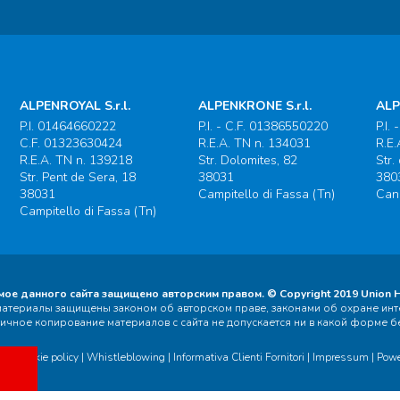
ALPENROYAL S.r.l.
ALPENKRONE S.r.l.
ALP
P.I. 01464660222
P.I. - C.F. 01386550220
P.I.
C.F. 01323630424
R.E.A. TN n. 134031
R.E.
R.E.A. TN n. 139218
Str. Dolomites, 82
Str.
Str. Pent de Sera, 18
38031
380
38031
Campitello di Fassa (Tn)
Cana
Campitello di Fassa (Tn)
ое данного сайта защищено авторским правом. © Copyright 2019 Union Ho
е материалы защищены законом об авторском праве, законами об охране и
тичное копирование материалов с сайта не допускается ни в какой форме б
cy
|
Cookie policy
|
Whistleblowing
|
Informativa Clienti Fornitori
|
Impressum
| Pow