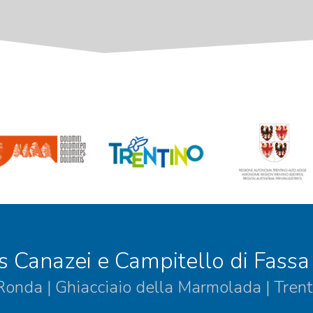
s Canazei e Campitello di Fassa
 Ronda | Ghiacciaio della Marmolada | Trent