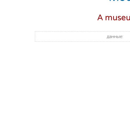
A museum
данные: