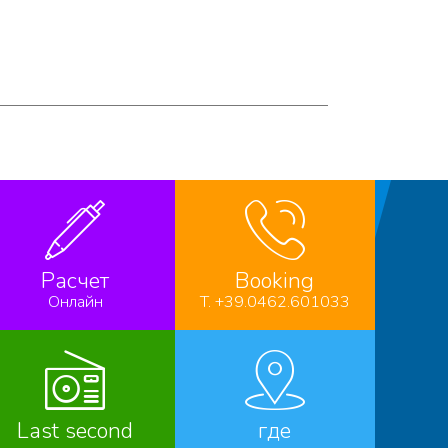
Расчет
Booking
Онлайн
T. +39.0462.601033
Last second
где